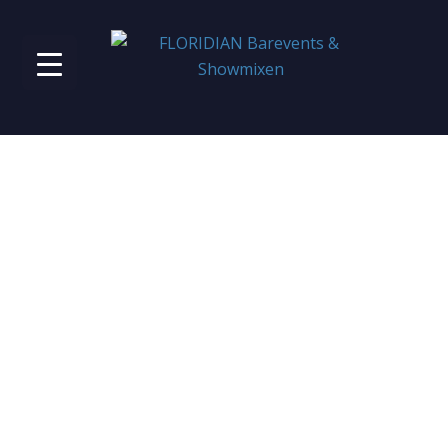
REFERENZEN
Wir sind stolz und dankbar. Für viele treue Kunden, die
wir schon lange begleiten und zahlreiche
außergewöhnliche Events und Messen, die wir
mitgestalten durften.