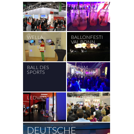
IDS ESPE
MERCEDES
RKG
WELLA
BALLONFESTI
VAL BONN
BALL DES
OSRAM
SPORTS
PROLIGHT
LEDVANCE
TRAU DICH
HOCHZEITSM
ESSE
DEUTSCHE