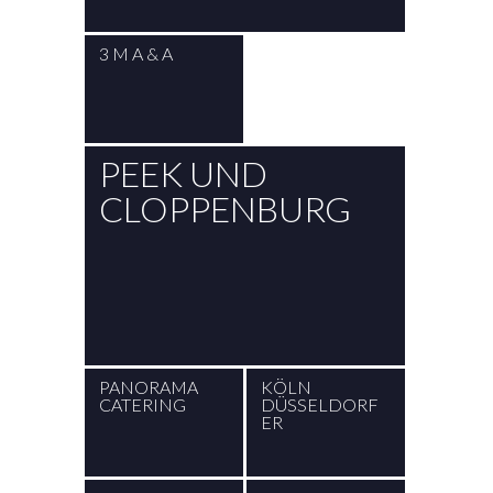
3 M A & A
PEEK UND
CLOPPENBURG
PANORAMA
KÖLN
CATERING
DÜSSELDORF
ER